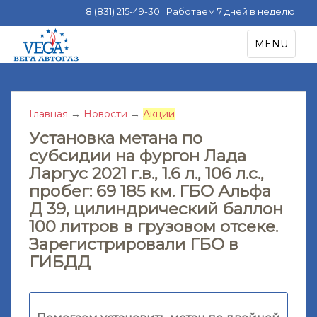
8 (831) 215-49-30 | Работаем 7 дней в неделю
S
TOGGLE NA
MENU
k
i
p
t
Главная
→
Новости
→
Акции
o
m
Установка метана по
a
субсидии на фургон Лада
i
Ларгус 2021 г.в., 1.6 л., 106 л.с.,
n
пробег: 69 185 км. ГБО Альфа
c
Д 39, цилиндрический баллон
o
100 литров в грузовом отсеке.
n
Зарегистрировали ГБО в
t
ГИБДД
e
n
t