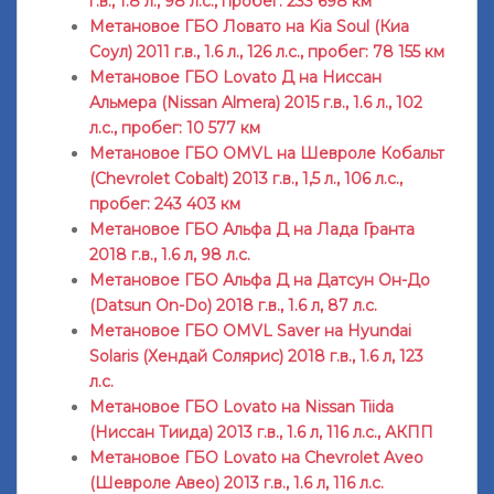
г.в., 1.8 л., 98 л.с., пробег: 233 698 км
Метановое ГБО Ловато на Kia Soul (Киа
Соул) 2011 г.в., 1.6 л., 126 л.с., пробег: 78 155 км
Метановое ГБО Lovato Д на Ниссан
Альмера (Nissan Almera) 2015 г.в., 1.6 л., 102
л.с., пробег: 10 577 км
Метановое ГБО OMVL на Шевроле Кобальт
(Chevrolet Cobalt) 2013 г.в., 1,5 л., 106 л.с.,
пробег: 243 403 км
Метановое ГБО Альфа Д на Лада Гранта
2018 г.в., 1.6 л, 98 л.с.
Метановое ГБО Альфа Д на Датсун Он-До
(Datsun On-Do) 2018 г.в., 1.6 л, 87 л.с.
Метановое ГБО OMVL Saver на Hyundai
Solaris (Хендай Солярис) 2018 г.в., 1.6 л, 123
л.с.
Метановое ГБО Lovato на Nissan Tiida
(Ниссан Тиида) 2013 г.в., 1.6 л, 116 л.с., АКПП
Метановое ГБО Lovato на Chevrolet Aveo
(Шевроле Авео) 2013 г.в., 1.6 л, 116 л.с.