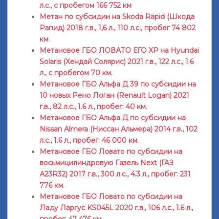
л.с., с пробегом 166 752 км
Метан по субсидии на Skoda Rapid (Шкода
Рапид) 2018 г.в., 1,6 л., 110 л.с., пробег 74 802
км
Метановое ГБО ЛОВАТО ЕГО ХР на Hyundai
Solaris (Хендай Солярис) 2021 г.в., 122 л.с., 1.6
л., с пробегом 70 км.
Метановое ГБО Альфа Д 39 по субсидии на
10 новых Рено Логан (Renault Logan) 2021
г.в., 82 л.с., 1.6 л., пробег: 40 км.
Метановое ГБО Альфа Д по субсидии на
Nissan Almera (Ниссан Альмера) 2014 г.в., 102
л.с., 1.6 л., пробег: 46 000 км.
Метановое ГБО Ловато по субсидии на
восьмицилиндровую Газель Next (ГАЗ
А23R32) 2017 г.в., 300 л.с., 4.3 л., пробег: 231
776 км.
Метановое ГБО Ловато по субсидии на
Ладу Ларгус KS045L 2020 г.в., 106 л.с., 1.6 л.,
пробег: 47 476 км.