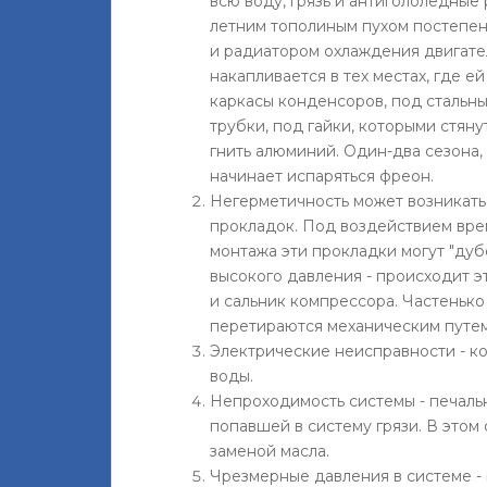
всю воду, грязь и антигололедные 
летним тополиным пухом постепе
и радиатором охлаждения двигате
накапливается в тех местах, где е
каркасы конденсоров, под стальны
трубки, под гайки, которыми стяну
гнить алюминий. Один-два сезона,
начинает испаряться фреон.
Негерметичность может возникать 
прокладок. Под воздействием вре
монтажа эти прокладки могут "дуб
высокого давления - происходит э
и сальник компрессора. Частенько
перетираются механическим путем
Электрические неисправности - кон
воды.
Непроходимость системы - печаль
попавшей в систему грязи. В этом
заменой масла.
Чрезмерные давления в системе - 