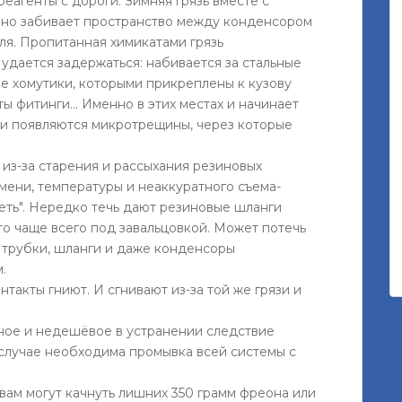
реагенты с дороги. Зимняя грязь вместе с
нно забивает пространство между конденсором
ля. Пропитанная химикатами грязь
й удается задержаться: набивается за стальные
е хомутики, которыми прикреплены к кузову
ты фитинги... Именно в этих местах и начинает
 и появляются микротрещины, через которые
из-за старения и рассыхания резиновых
мени, температуры и неаккуратного съема-
еть". Нередко течь дают резиновые шланги
то чаще всего под завальцовкой. Может потечь
 трубки, шланги и даже конденсоры
.
такты гниют. И сгнивают из-за той же грязи и
ное и недешёвое в устранении следствие
 случае необходима промывка всей системы с
вам могут качнуть лишних 350 грамм фреона или