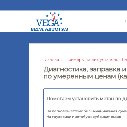
S
k
i
p
t
o
m
a
Главная
→
Примеры наших установок Г
i
Диагностика, заправка 
n
по умеренным ценам (ка
c
o
n
t
Помогаем установить метан по д
e
n
На легковой автомобиль минимальная сумм
На грузовики и автобусы субсидия выше
t