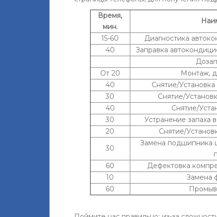
Время,
Наи
мин.
15-60
Диагностика автокон
40
Заправка автокондици
Дозап
От 20
Монтаж, 
40
Снятие/Установка
30
Снятие/Установ
40
Снятие/Уста
30
Устранение запаха 
20
Снятие/Установк
Замена подшипника ш
30
60
Дефектовка компр
10
Замена 
60
Промывк
Поймите нас правильно: из-за сложнос