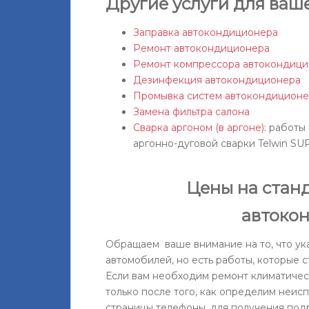
Другие услуги для ваш
Заправка автокондиционера
Ремонт автокондиционера
Ремонт компрессора автокондиц
Дезинфекция автокондиционера
Промывка систем автокондиционе
Замена фильтра салона
Сварка аргоном (в аргоне)
: работы
аргонно-дуговой сварки Telwin SU
Цены на стан
автоко
Обращаем ваше внимание на то, что ук
автомобилей, но есть работы, которые 
Если вам необходим ремонт климатичес
только после того, как определим неисп
страницы телефоны, для получения по