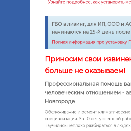
Узнайте подробнее, как установить м
ГБО в лизинг, для ИП, ООО и АО
начинаются на 25-й день после
Полная информация про установку ГБ
Приносим свои извинен
больше не оказываем!
Профессиональная помощь ва
человеческим отношением - ав
Новгороде
Обслуживание и ремонт климатических 
специализация. За 10 лет успешной раб
научились неплохо разбираться в людях