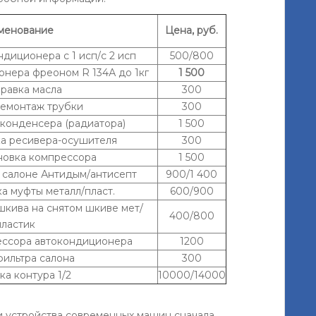
менование
Цена, руб.
диционера с 1 исп/с 2 исп
500/800
онера фреоном R 134А до 1кг
1 500
равка масла
300
демонтаж трубки
300
 конденсера (радиатора)
1 500
ка ресивера-осушителя
300
новка компрессора
1 500
в салоне Антидым/антисепт
900/1 400
а муфты металл/пласт.
600/900
кива на снятом шкиве мет/
400/800
пластик
ессора автокондиционера
1200
фильтра салона
300
а контура 1/2
10000/14000
ти устройства современных машин сначала