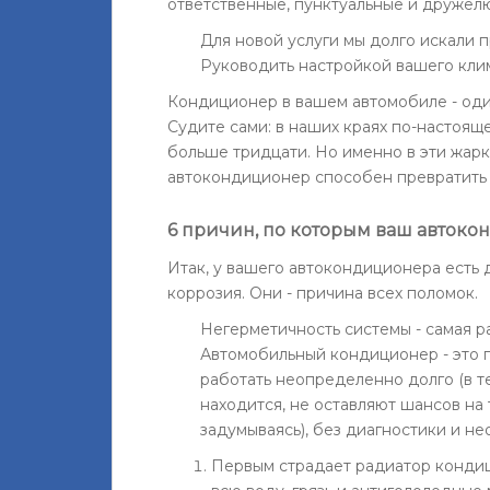
ответственные, пунктуальные и дружел
Для новой услуги мы долго искали 
Руководить настройкой вашего клим
Кондиционер в вашем автомобиле - оди
Судите сами: в наших краях по-настоящ
больше тридцати. Но именно в эти жар
автокондиционер способен превратить
6 причин, по которым ваш авток
Итак, у вашего автокондиционера есть д
коррозия. Они - причина всех поломок.
Негерметичность системы - самая 
Автомобильный кондиционер - это 
работать неопределенно долго (в те
находится, не оставляют шансов на 
задумываясь), без диагностики и н
Первым страдает радиатор кондиц