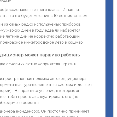
юбные.
профессионалов высшего класса. И нашли.
ата в авто будет механик с 10-летним стажем.
н из самых редко используемых приборов.
ему жарких дней в году едва ли наберётся
кие летние дни не корректно работающий
 прекрасное нижегородское лето в кошмар.
ондиционер может паршиво работать
ва основных лютых неприятеля - грязь и
распространённая поломка автокондиционера.
герметичная, уравновешенная система и должен
ории). На практике условия, в которых он
то, чтобы просто эксплуатировать его (не
еобходимого ремонта.
ионера (конденсор). Он постоянно принимает