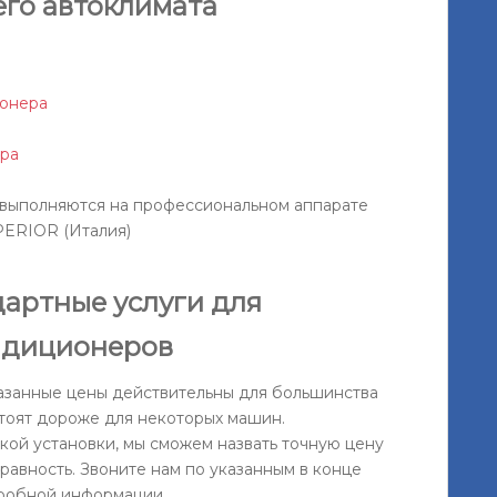
его автоклимата
ионера
ра
 выполняются на профессиональном аппарате
PERIOR (Италия)
дартные услуги для
ндиционеров
азанные цены действительны для большинства
стоят дороже для некоторых машин.
кой установки, мы сможем назвать точную цену
равность. Звоните нам по указанным в конце
дробной информации.