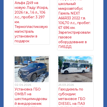
Альфа Д49 на
школьный
новую Ладу Искра,
микроавтобус
2026 г.в., 1.6 л., 106
Газель NEXT
л.с., пробег: 3 297
A66R33 2022 г.в.
км.
106,70 л.с., пробег:
Термопластиковую
67 696 км.
магистраль
Зарегистрировали
установили в
газовое
подарок
оборудование в
ГИБДД
02.04.2026
25.03.2026
Установка ГБО
Газодизель по
ОМВЛ на
субсидии:
шестицилиндровы
метановое ГБО
й внедорожник
DIESEL на ПАЗ