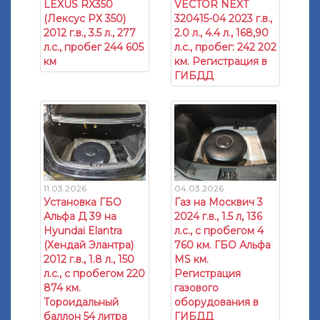
LEXUS RX350
VECTOR NEXT
(Лексус РХ 350)
320415-04 2023 г.в.,
2012 г.в., 3.5 л., 277
2.0 л., 4.4 л., 168,90
л.с., пробег 244 605
л.с., пробег: 242 202
км
км. Регистрация в
ГИБДД
11.03.2026
04.03.2026
Установка ГБО
Газ на Москвич 3
Альфа Д 39 на
2024 г.в., 1.5 л, 136
Hyundai Elantra
л.с., с пробегом 4
(Хендай Элантра)
760 км. ГБО Альфа
2012 г.в., 1.8 л., 150
МS км.
л.с., с пробегом 220
Регистрация
874 км.
газового
Тороидальный
оборудования в
баллон 54 литра
ГИБДД