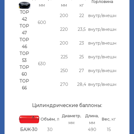
Горловина
мм
мм
кг
TOP
200
22
внутр/внешн
42
600
ТОР
220
23,5
внутр/внешн
47
ТОР
200
23
внутр/внешн
46
ТОР
225
25
внутр/внешн
53
630
ТОР
250
27
внутр/внешн
60
ТОР
270
28,4
внутр/внешн
66
Цилиндрические баллоны:
,
,
Диаметр
Длина
, л
, кг
Объём
Вес
мм
мм
БАЖ-30
30
490
15