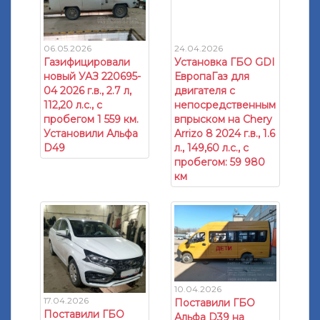
24.04.2026
06.05.2026
Установка ГБО GDI
Газифицировали
ЕвропаГаз для
новый УАЗ 220695-
двигателя с
04 2026 г.в., 2.7 л,
непосредственным
112,20 л.с., с
впрыском на Chery
пробегом 1 559 км.
Arrizo 8 2024 г.в., 1.6
Установили Альфа
л., 149,60 л.с., с
D49
пробегом: 59 980
км
10.04.2026
17.04.2026
Поставили ГБО
Поставили ГБО
Альфа D39 на