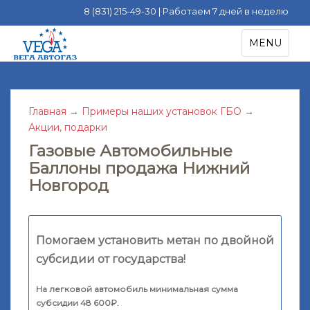
8 (831) 215-49-30 | Работаем 7 дней в неделю
S
TOGGLE NA
MENU
k
i
p
t
Главная
→
Примеры наших установок ГБО
→
o
Акции, подарки
m
a
Газовые Автомобильные
i
Баллоны продажа Нижний
n
Новгород
c
o
n
t
Помогаем установить метан по двойной
e
субсидии от государства!
n
t
На легковой автомобиль минимальная сумма
субсидии 48 600₽.