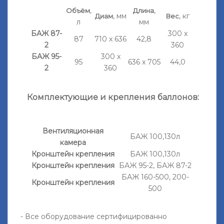
,
,
Объём
Длина
, мм
, кг
Диам
Вес
л
мм
БАЖ 87-
300 x
87
710 x 636
42,8
2
360
БАЖ 95-
300 x
95
636 x 705
44,0
2
360
Комплектующие и крепления баллонов:
Вентиляционная
БАЖ 100,130л
камера
Кронштейн крепления
БАЖ 100,130л
Кронштейн крепления
БАЖ 95-2, БАЖ 87-2
БАЖ 160-500, 200-
Кронштейн крепления
500
- Все оборудование сертифицированно