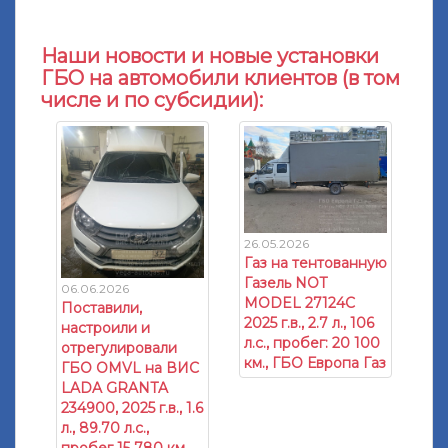
Наши новости и новые установки
ГБО на автомобили клиентов (в том
числе и по субсидии):
26.05.2026
Газ на тентованную
Газель NOT
06.06.2026
MODEL 27124C
Поставили,
2025 г.в., 2.7 л., 106
настроили и
л.с., пробег: 20 100
отрегулировали
км., ГБО Европа Газ
ГБО OMVL на ВИС
LADA GRANTA
234900, 2025 г.в., 1.6
л., 89.70 л.с.,