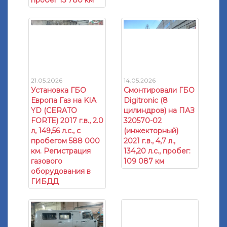
пробег 15 780 км
21.05.2026
14.05.2026
Установка ГБО
Смонтировали ГБО
Европа Газ на KIA
Digitronic (8
YD (CERATO
цилиндров) на ПАЗ
FORTE) 2017 г.в., 2.0
320570-02
л, 149,56 л.с., с
(инжекторный)
пробегом 588 000
2021 г.в., 4,7 л.,
км. Регистрация
134,20 л.с., пробег:
газового
109 087 км
оборудования в
ГИБДД