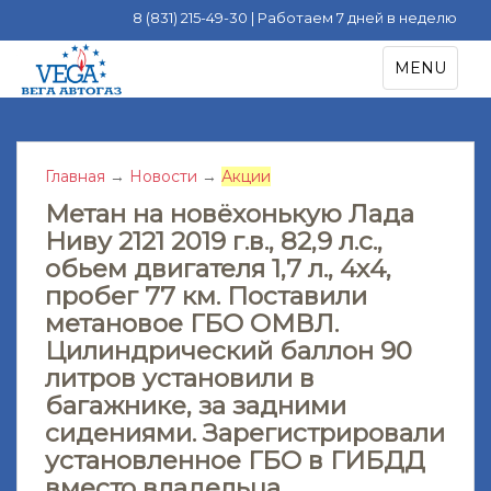
8 (831) 215-49-30 | Работаем 7 дней в неделю
S
TOGGLE NA
MENU
k
i
p
t
Главная
→
Новости
→
Акции
o
m
Метан на новёхонькую Лада
a
Ниву 2121 2019 г.в., 82,9 л.с.,
i
обьем двигателя 1,7 л., 4х4,
n
пробег 77 км. Поставили
c
метановое ГБО ОМВЛ.
o
Цилиндрический баллон 90
n
литров установили в
t
багажнике, за задними
e
сидениями. Зарегистрировали
n
t
установленное ГБО в ГИБДД
вместо владельца