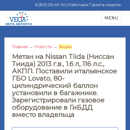
8 (831) 215-49-30 | Работаем 7 дней в неделю
S
TOGGLE NA
MENU
k
i
p
t
Главная
→
Новости
→
Акции
o
m
Метан на Nissan Tiida (Ниссан
a
Тиида) 2013 г.в., 1.6 л, 116 л.с.,
i
АКПП. Поставили итальянское
n
ГБО Lovato, 80-
c
цилиндрический баллон
o
установили в багажнике.
n
Зарегистрировали газовое
t
оборудование в ГиБДД
e
вместо владельца
n
t