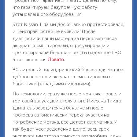
процентной гарантией. Мы это делаем потому,
что гарантируем безупречную работу
установленного оборудования.
Этот Nissan Tiida мы досконально протестировали,
и неисправностей не выявили! После
диагностики наши мастера за несколько часов
аккуратно смонтировали, отрегулировали и
протестировали безотказное (!) и надёжное ГБО
4-го поколения
Ловато
.
80-литровый цилиндрический баллон для метана
добросовестно и аккуратно смонтировали в
багажнике (за задними сиденьями).
По технологии, сразу же после монтажа провели
тестовый запуск двигателя этого Ниссана Тиида:
двигатель заводится на бензине и после
прогрева автоматически переключается на
потребление метана, всё делает автоматика. И
так будет неопределённо долго, весь срок
эксплуатации этого японского автомобиля, день