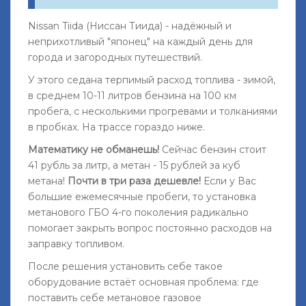
Nissan Tiida (Ниссан Тиида) - надёжный и
неприхотливый "японец" на каждый день для
города и загородных путешествий.
У этого седана терпимый расход топлива - зимой,
в среднем 10-11 литров бензина на 100 км
пробега, с несколькими прогревами и толканиями
в пробках. На трассе гораздо ниже.
Математику не обманешь!
Сейчас бензин стоит
41 рубль за литр, а метан - 15 рублей за куб
метана!
Почти в три раза дешевле!
Если у Вас
большие ежемесячные пробеги, то установка
метанового ГБО 4-го поколения радикально
помогает закрыть вопрос постоянно расходов на
заправку топливом.
После решения установить себе такое
оборудование встаёт основная проблема: где
поставить себе метановое газовое