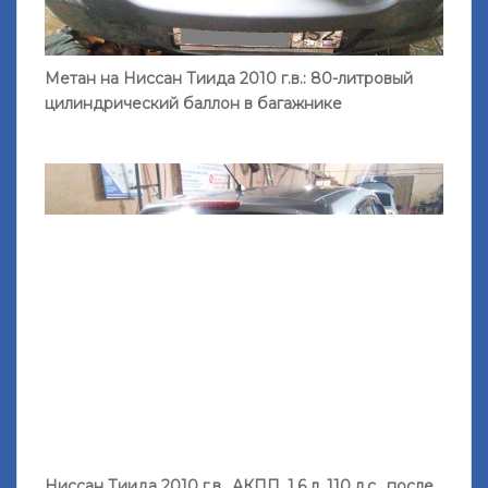
Метан на Ниссан Тиида 2010 г.в.: 80-литровый
цилиндрический баллон в багажнике
Ниссан Тиида 2010 г.в., АКПП, 1.6 л, 110 л.с., после