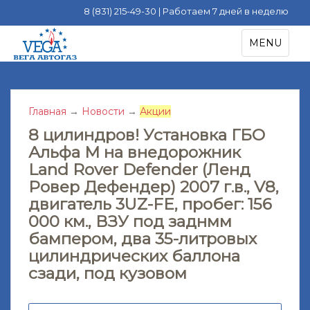
8 (831) 215-49-30 | Работаем 7 дней в неделю
S
TOGGLE NA
MENU
k
i
p
t
Главная
→
Новости
→
Акции
o
m
8 цилиндров! Установка ГБО
a
Альфа М на внедорожник
i
Land Rover Defender (Ленд
n
Ровер Дефендер) 2007 г.в., V8,
c
двигатель 3UZ-FE, пробег: 156
o
000 км., ВЗУ под заднмм
n
бампером, два 35-литровых
t
цилиндрических баллона
e
сзади, под кузовом
n
t