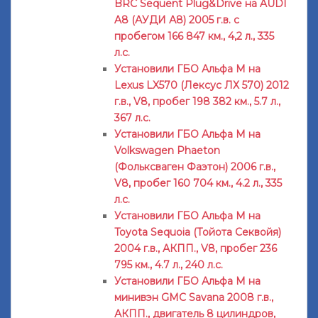
BRC Sequent Plug&Drive на AUDI
A8 (АУДИ А8) 2005 г.в. с
пробегом 166 847 км., 4,2 л., 335
л.с.
Установили ГБО Альфа М на
Lexus LX570 (Лексус ЛХ 570) 2012
г.в., V8, пробег 198 382 км., 5.7 л.,
367 л.с.
Установили ГБО Альфа М на
Volkswagen Phaeton
(Фольксваген Фаэтон) 2006 г.в.,
V8, пробег 160 704 км., 4.2 л., 335
л.с.
Установили ГБО Альфа М на
Toyota Sequoia (Тойота Секвойя)
2004 г.в., АКПП., V8, пробег 236
795 км., 4.7 л., 240 л.с.
Установили ГБО Альфа М на
минивэн GMC Savana 2008 г.в.,
АКПП., двигатель 8 цилиндров,