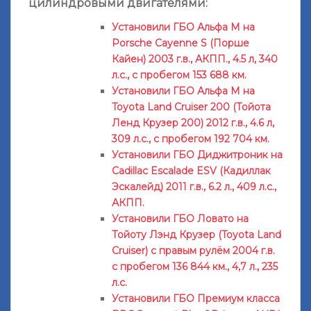
цилиндровыми двигателями:
Установили ГБО Альфа М на
Porsche Cayenne S (Порше
Кайен) 2003 г.в., АКПП., 4.5 л, 340
л.с., с пробегом 153 688 км.
Установили ГБО Альфа М на
Toyota Land Cruiser 200 (Тойота
Ленд Крузер 200) 2012 г.в., 4.6 л,
309 л.с., с пробегом 192 704 км.
Установили ГБО Диджитроник на
Cadillac Escalade ESV (Кадиллак
Эскалейд) 2011 г.в., 6.2 л., 409 л.с.,
АКПП.
Установили ГБО Ловато на
Тойоту Лэнд Крузер (Toyota Land
Cruiser) с правым рулём 2004 г.в.
с пробегом 136 844 км., 4,7 л., 235
л.с.
Установили ГБО Премиум класса