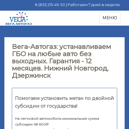
8 (831) 215-49-30 | Работаем 7 дней в неделю
S
TOGGLE NA
МЕНЮ
k
i
p
t
Вега-Автогаз: устанавливаем
o
ГБО на любые авто без
m
выходных. Гарантия - 12
a
i
месяцев. Нижний Новгород,
n
Дзержинск
c
o
n
Помогаем установить метан по двойной
t
субсидии от государства!
e
n
На легковой автомобиль минимальная сумма
t
субсидии 48 600₽.