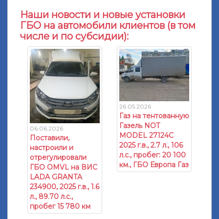
Наши новости и новые установки
ГБО на автомобили клиентов (в том
числе и по субсидии):
26.05.2026
Газ на тентованную
Газель NOT
06.06.2026
MODEL 27124C
Поставили,
2025 г.в., 2.7 л., 106
настроили и
л.с., пробег: 20 100
отрегулировали
км., ГБО Европа Газ
ГБО OMVL на ВИС
LADA GRANTA
234900, 2025 г.в., 1.6
л., 89.70 л.с.,
пробег 15 780 км