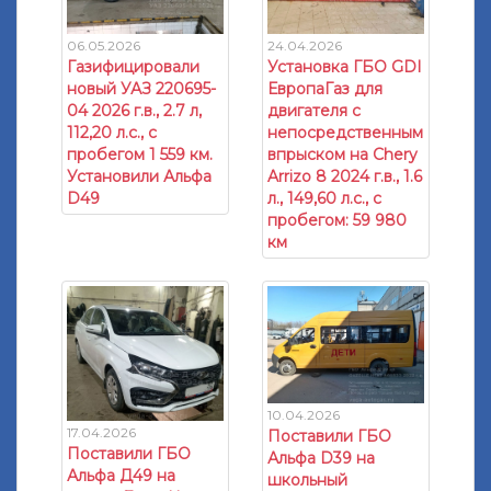
06.05.2026
24.04.2026
Газифицировали
Установка ГБО GDI
новый УАЗ 220695-
ЕвропаГаз для
04 2026 г.в., 2.7 л,
двигателя с
112,20 л.с., с
непосредственным
пробегом 1 559 км.
впрыском на Chery
Установили Альфа
Arrizo 8 2024 г.в., 1.6
D49
л., 149,60 л.с., с
пробегом: 59 980
км
10.04.2026
17.04.2026
Поставили ГБО
Поставили ГБО
Альфа D39 на
Альфа Д49 на
школьный