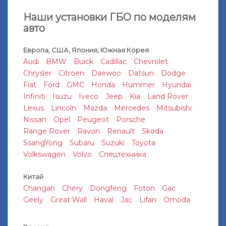
Наши установки ГБО по моделям
авто
Европа, США, Япония, Южная Корея
Audi
BMW
Buick
Cadillac
Chevrolet
Chrysler
Citroen
Daewoo
Datsun
Dodge
Fiat
Ford
GMC
Honda
Hummer
Hyundai
Infiniti
Isuzu
Iveco
Jeep
Kia
Land Rover
Lexus
Lincoln
Mazda
Mercedes
Mitsubishi
Nissan
Opel
Peugeot
Porsche
Range Rover
Ravon
Renault
Skoda
SsangYong
Subaru
Suzuki
Toyota
Volkswagen
Volvo
Спецтехника
Китай
Changan
Chery
Dongfeng
Foton
Gac
Geely
Great Wall
Haval
Jac
Lifan
Omoda