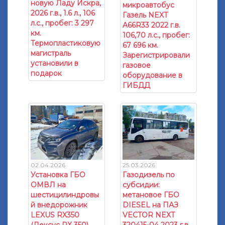
новую Ладу Искра,
микроавтобус
2026 г.в., 1.6 л., 106
Газель NEXT
л.с., пробег: 3 297
A66R33 2022 г.в.
км.
106,70 л.с., пробег:
Термопластиковую
67 696 км.
магистраль
Зарегистрировали
установили в
газовое
подарок
оборудование в
ГИБДД
02.04.2026
25.03.2026
Установка ГБО
Газодизель по
ОМВЛ на
субсидии:
шестицилиндровы
метановое ГБО
й внедорожник
DIESEL на ПАЗ
LEXUS RX350
VECTOR NEXT
(Лексус РХ 350)
320415-04 2023 г.в.,