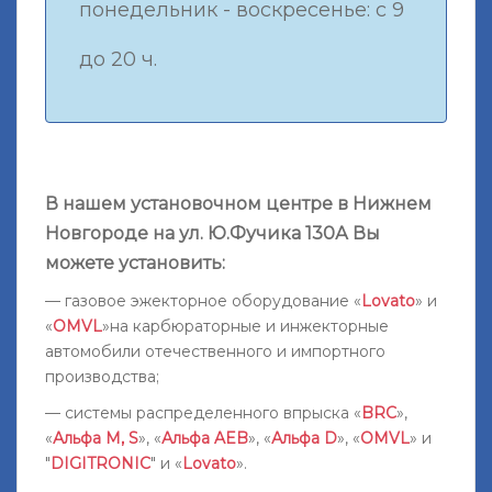
понедельник - воскресенье: с 9
до 20 ч.
В нашем установочном центре в Нижнем
Новгороде на ул. Ю.Фучика 130А Вы
можете установить:
— газовое эжекторное оборудование «
Lovato
» и
«
OMVL
»на карбюраторные и инжекторные
автомобили отечественного и импортного
производства;
— системы распределенного впрыска «
BRC
»,
«
Альфа M, S
», «
Альфа AEB
», «
Альфа D
», «
OMVL
» и
"
DIGITRONIC
" и «
Lovato
».