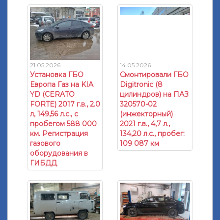
21.05.2026
14.05.2026
Установка ГБО
Смонтировали ГБО
Европа Газ на KIA
Digitronic (8
YD (CERATO
цилиндров) на ПАЗ
FORTE) 2017 г.в., 2.0
320570-02
л, 149,56 л.с., с
(инжекторный)
пробегом 588 000
2021 г.в., 4,7 л.,
км. Регистрация
134,20 л.с., пробег:
газового
109 087 км
оборудования в
ГИБДД