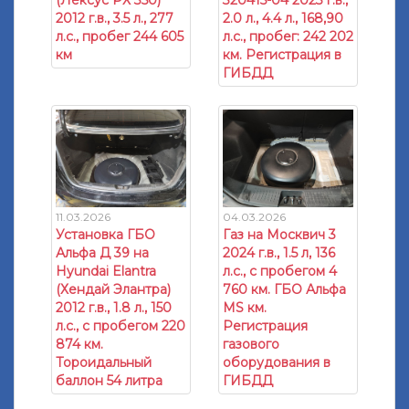
2012 г.в., 3.5 л., 277
2.0 л., 4.4 л., 168,90
л.с., пробег 244 605
л.с., пробег: 242 202
км
км. Регистрация в
ГИБДД
11.03.2026
04.03.2026
Установка ГБО
Газ на Москвич 3
Альфа Д 39 на
2024 г.в., 1.5 л, 136
Hyundai Elantra
л.с., с пробегом 4
(Хендай Элантра)
760 км. ГБО Альфа
2012 г.в., 1.8 л., 150
МS км.
л.с., с пробегом 220
Регистрация
874 км.
газового
Тороидальный
оборудования в
баллон 54 литра
ГИБДД