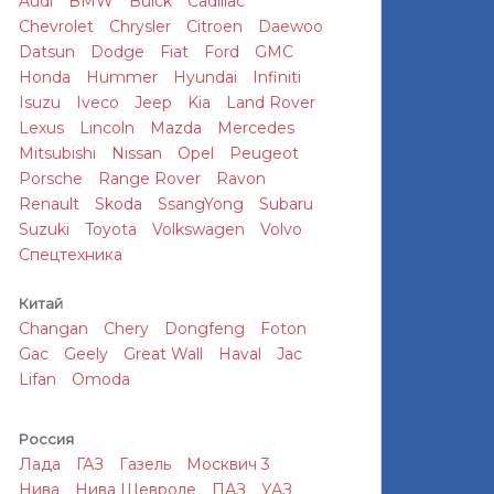
Audi
BMW
Buick
Cadillac
Chevrolet
Chrysler
Citroen
Daewoo
Datsun
Dodge
Fiat
Ford
GMC
Honda
Hummer
Hyundai
Infiniti
Isuzu
Iveco
Jeep
Kia
Land Rover
Lexus
Lincoln
Mazda
Mercedes
Mitsubishi
Nissan
Opel
Peugeot
Porsche
Range Rover
Ravon
Renault
Skoda
SsangYong
Subaru
Suzuki
Toyota
Volkswagen
Volvo
Спецтехника
Китай
Changan
Chery
Dongfeng
Foton
Gac
Geely
Great Wall
Haval
Jac
Lifan
Omoda
Россия
Лада
ГАЗ
Газель
Москвич 3
Нива
Нива Шевроле
ПАЗ
УАЗ