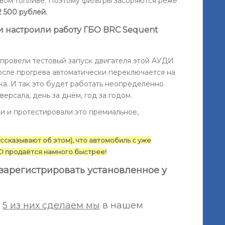
овом топливе. Поэтому фильтры засоряются реже
2 500 рублей.
и настроили работу ГБО BRC Sequent
 провели тестовый запуск двигателя этой АУДИ
после прогрева автоматически переключается на
ка. И так это будет работать неопределённо
версала, день за днём, год за годом.
ли и протестировали это премиальное,
ассказывают об этом), что автомобиль с уже
О продаётся намного быстрее!
зарегистрировать установленное у
и
5 из них сделаем мы
в нашем