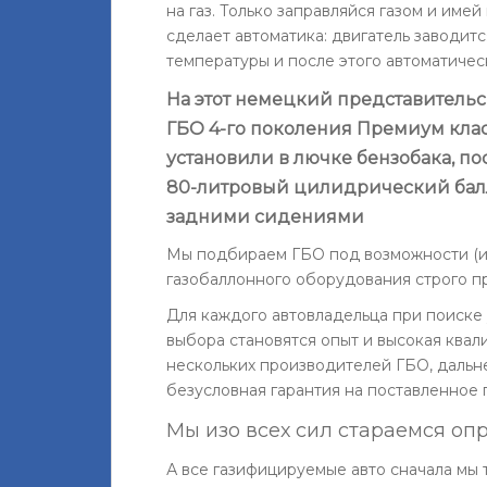
на газ. Только заправляйся газом и име
сделает автоматика: двигатель заводит
температуры и после этого автоматичес
На этот немецкий представительс
ГБО 4-го поколения Премиум класс
установили в лючке бензобака, по
80-литровый цилидрический балл
задними сидениями
Мы подбираем ГБО под возможности (и 
газобаллонного оборудования строго п
Для каждого автовладельца при поиск
выбора становятся опыт и высокая квал
нескольких производителей ГБО, дальн
безусловная гарантия на поставленное
Мы изо всех сил стараемся оп
А все газифицируемые авто сначала мы 