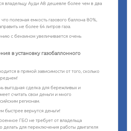
тся владельцу Ауди А8 дешевле более чем в два
что полезная емкость газового баллона 80%,
аправить не более 64 литров газа.
нению с бензином увеличивается очень
ния в установку газобаллонного
одится в прямой зависимости от того, сколько
среднем!
ень выгодная сделка для бережливых и
умеет считать свои деньги и много
ссийским регионам.
м быстрее вернутся деньги!
троенное ГБО не требует от владельца
о делать для переключения работы двигателя