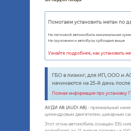
Помогаем установить метан по д
На легковой автомобиль минимальная сумм
На грузовики и автобусы субсидия выше
Узнайте подробнее, как установить м
ГБО в лизинг, для ИП, ООО и АО
начинаются на 25-й день после
Полная информация про установку ГБ
АУДИ А8 (AUDI A8)
- премиальный немец
цилиндровым двигателем, шикарным са
Этот огонь-автомобиль оснащён 335-си
потребляет до 21 литров топлива на 100