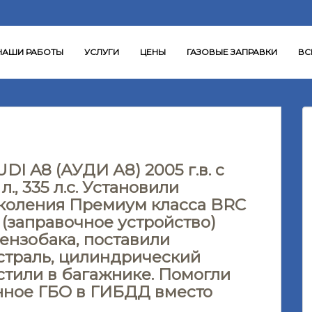
НАШИ РАБОТЫ
УСЛУГИ
ЦЕНЫ
ГАЗОВЫЕ ЗАПРАВКИ
ВС
DI A8 (АУДИ А8) 2005 г.в. с
л., 335 л.с. Установили
околения Премиум класса BRC
 (заправочное устройство)
ензобака, поставили
страль, цилиндрический
стили в багажнике. Помогли
нное ГБО в ГИБДД вместо