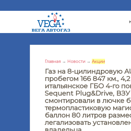
S
k
i
p
t
o
m
a
Главная
→
Новости
→
Акции
i
Газ на 8-цилиндровую AU
n
пробегом 166 847 км., 4,2 
c
итальянское ГБО 4-го п
o
Sequent Plug&Drive, ВЗУ
n
смонтировали в лючке б
t
термопластиковую маги
e
баллон 80 литров разме
n
легализовать установле
t
владельца