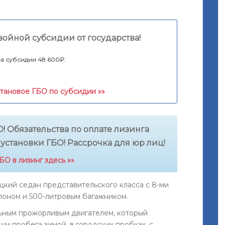
войной субсидии от государства!
а субсидии 48 600₽.
етановое ГБО по субсидии »»
! Обязательства по оплате лизинга
 установки ГБО! Рассрочка для юр лиц!
О в лизинг здесь »»
кий седан представительского класса с 8-ми
лоном и 500-литровым багажником.
льным прожорливым двигателем, который
 км пробега зимой, в городских пробках, с