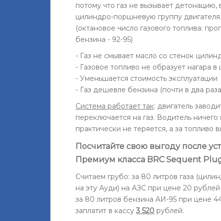
потому что газ не вызывает детонацию,
цилиндро-поршневую группу двигателя
(октановое число газового топлива: проп
бензина - 92-95)
- Газ не смывает масло со стенок цилин
- Газовое топливо не образует нагара в
- Уменьшается стоимость эксплуатации
- Газ дешевле бензина (почти в два раза
Система работает так
: двигатель завод
переключается на газ. Водитель ничег
практически не теряется, а за топливо 
Посчитайте свою выгоду после ус
Премиум класса BRC Sequent Plug
Считаем грубо: за 80 литров газа (цил
на эту Ауди) на АЗС при цене 20 рублей
за 80 литров бензина АИ-95 при цене 44
заплатит в кассу
3 520
рублей.