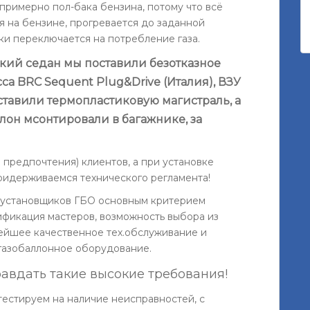
й примерно пол-бака бензина, потому что всё
ся на бензине, прогревается до заданной
ки переключается на потребление газа.
кий седан мы поставили безотказное
а BRC Sequent Plug&Drive (Италия), ВЗУ
ставили термопластиковую магистраль, а
он мсонтировали в багажнике, за
предпочтения) клиентов, а при установке
ридерживаемся технического регламента!
е установщиков ГБО основным критерием
ификация мастеров, возможность выбора из
ейшее качественное тех.обслуживание и
 газобаллонное оборудование.
равдать такие высокие требования!
тестируем на наличие неисправностей, с