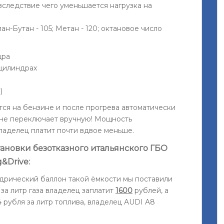
 вследствие чего уменьшается нагрузка на
.
ан-Бутан - 105; Метан - 120; октановое число
дра
 цилиндрах
)
ится на бензине и после прогрева автоматически
о не переключает вручную! Мощность
владелец платит почти вдвое меньше.
тановки безотказного итальянского ГБО
&Drive:
индрический баллон такой ёмкости мы поставили
 за литр газа владелец заплатит
1600
рублей, а
 рубля за литр топлива, владелец AUDI A8