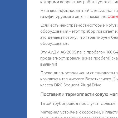
которыми корректная работа устанавли
Наш квалифицированный специалист тщ
газифицируемого авто, с помощью
скане
Если есть неисправностикоторые могут
оборудования - этот прибор помогает и
это делаем потому, что гарантируем бе
оборудования.
Эту АУДИ А8 2005 г.в. с пробегом 166 8
продиагностировали (из-за пробега) ск
выявили!
После диагностики наши специалисты з
комплект итальянского безотказного (!
класса BRC Sequent Plug&Drive.
Поставили термопластиковую маги
Такой трубопровод прослужит дольше.
Материал устойчив к коррозии, и пластик