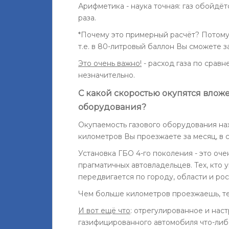
Арифметика - наука точная: газ обойдё
раза.
*Почему это примерный расчёт? Потому 
т.е. в 80-литровый баллон Вы сможете з
Это очень важно!
- расход газа по срав
незначительно.
С какой скоростью окупятся вложе
оборудования?
Окупаемость газового оборудования нах
километров Вы проезжаете за месяц, в 
Установка ГБО 4-го поколения - это оч
прагматичных автовладельцев. Тех, кто 
передвигается по городу, области и ро
Чем больше километров проезжаешь, те
И вот ещё что
: отрегулированное и нас
газифицированного автомобиля что-либ