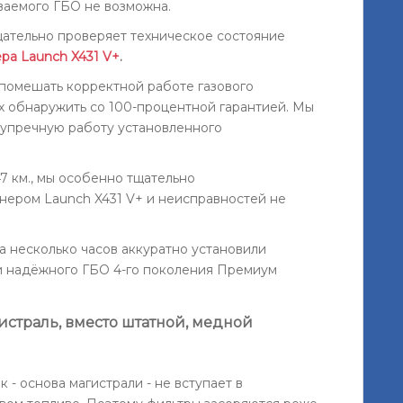
ваемого ГБО не возможна.
ательно проверяет техническое состояние
ра Launch X431 V+
.
 помешать корректной работе газового
х обнаружить со 100-процентной гарантией. Мы
зупречную работу установленного
47 км., мы особенно тщательно
анером Launch X431 V+ и неисправностей не
а несколько часов аккуратно установили
) и надёжного ГБО 4-го поколения Премиум
страль, вместо штатной, медной
 - основа магистрали - не вступает в