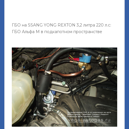
ГБО на SSANG YONG REXTON 3,2 литра 220 л.с:
ГБО Альфа М в подкапотном пространстве