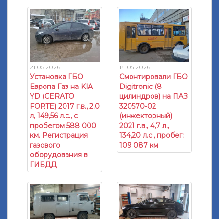
21.05.2026
14.05.2026
Установка ГБО
Смонтировали ГБО
Европа Газ на KIA
Digitronic (8
YD (CERATO
цилиндров) на ПАЗ
FORTE) 2017 г.в., 2.0
320570-02
л, 149,56 л.с., с
(инжекторный)
пробегом 588 000
2021 г.в., 4,7 л.,
км. Регистрация
134,20 л.с., пробег:
газового
109 087 км
оборудования в
ГИБДД