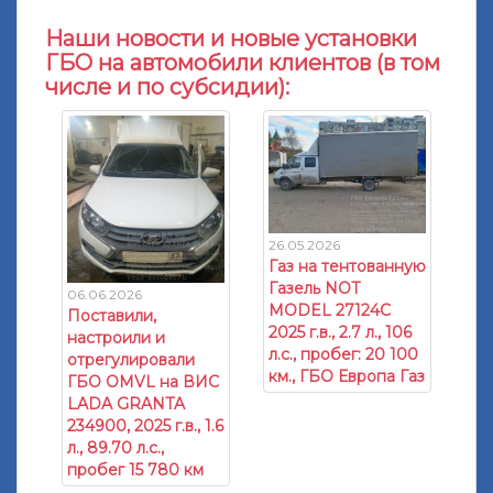
Наши новости и новые установки
ГБО на автомобили клиентов (в том
числе и по субсидии):
26.05.2026
Газ на тентованную
Газель NOT
06.06.2026
MODEL 27124C
Поставили,
2025 г.в., 2.7 л., 106
настроили и
л.с., пробег: 20 100
отрегулировали
км., ГБО Европа Газ
ГБО OMVL на ВИС
LADA GRANTA
234900, 2025 г.в., 1.6
л., 89.70 л.с.,
пробег 15 780 км