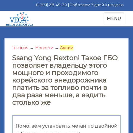
8 (831) 215-49-30 | Работаем 7 дней в неделю
S
TOGGLE NA
MENU
k
i
p
t
Главная
→
Новости
→
Акции
o
m
Ssang Yong Rexton! Такое ГБО
a
позволяет владельцу этого
i
мощного и проходимого
n
корейского внедорожника
c
платить за топливо почти в
o
два раза меньше, а ездить
n
столько же
t
e
n
t
Помогаем установить метан по двойной