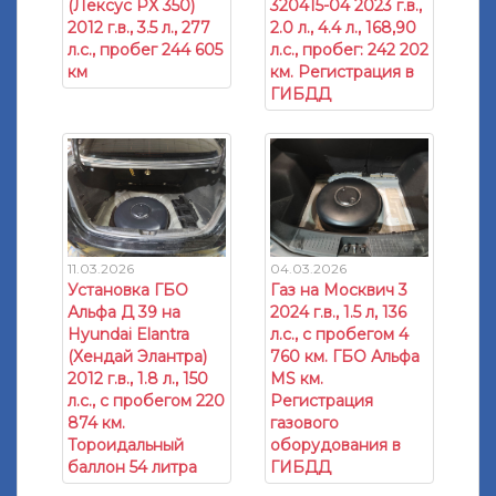
(Лексус РХ 350)
320415-04 2023 г.в.,
2012 г.в., 3.5 л., 277
2.0 л., 4.4 л., 168,90
л.с., пробег 244 605
л.с., пробег: 242 202
км
км. Регистрация в
ГИБДД
11.03.2026
04.03.2026
Установка ГБО
Газ на Москвич 3
Альфа Д 39 на
2024 г.в., 1.5 л, 136
Hyundai Elantra
л.с., с пробегом 4
(Хендай Элантра)
760 км. ГБО Альфа
2012 г.в., 1.8 л., 150
МS км.
л.с., с пробегом 220
Регистрация
874 км.
газового
Тороидальный
оборудования в
баллон 54 литра
ГИБДД