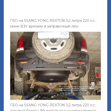
ГБО на SSANG YONG REXTON 3,2 литра 220 л.с:
мини ВЗУ врезали в заправочный люк
ГБО на SSANG YONG REXTON 3,2 литра 220 л.с:
торовый баллон 89 литров под кузовом (вместо