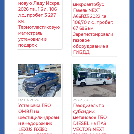
новую Ладу Искра,
микроавтобус
2026 г.в., 1.6 л., 106
Газель NEXT
л.с., пробег: 3 297
A66R33 2022 г.в.
км.
106,70 л.с., пробег:
Термопластиковую
67 696 км.
магистраль
Зарегистрировали
установили в
газовое
подарок
оборудование в
ГИБДД
02.04.2026
25.03.2026
Установка ГБО
Газодизель по
ОМВЛ на
субсидии:
шестицилиндровы
метановое ГБО
й внедорожник
DIESEL на ПАЗ
LEXUS RX350
VECTOR NEXT