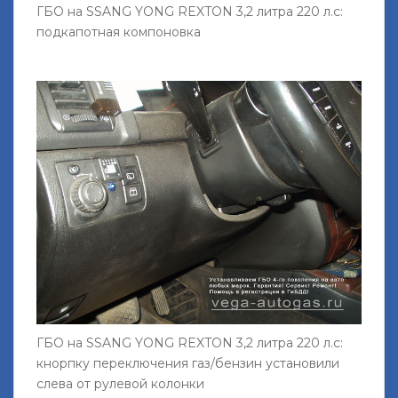
ГБО на SSANG YONG REXTON 3,2 литра 220 л.с:
подкапотная компоновка
ГБО на SSANG YONG REXTON 3,2 литра 220 л.с:
кнорпку переключения газ/бензин установили
слева от рулевой колонки