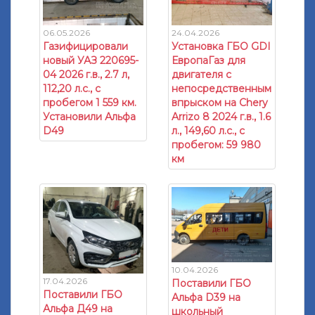
06.05.2026
24.04.2026
Газифицировали
Установка ГБО GDI
новый УАЗ 220695-
ЕвропаГаз для
04 2026 г.в., 2.7 л,
двигателя с
112,20 л.с., с
непосредственным
пробегом 1 559 км.
впрыском на Chery
Установили Альфа
Arrizo 8 2024 г.в., 1.6
D49
л., 149,60 л.с., с
пробегом: 59 980
км
10.04.2026
17.04.2026
Поставили ГБО
Поставили ГБО
Альфа D39 на
Альфа Д49 на
школьный