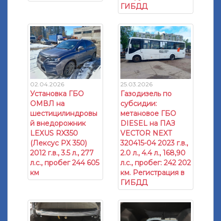
ГИБДД
02.04.2026
25.03.2026
Установка ГБО
Газодизель по
ОМВЛ на
субсидии:
шестицилиндровы
метановое ГБО
й внедорожник
DIESEL на ПАЗ
LEXUS RX350
VECTOR NEXT
(Лексус РХ 350)
320415-04 2023 г.в.,
2012 г.в., 3.5 л., 277
2.0 л., 4.4 л., 168,90
л.с., пробег 244 605
л.с., пробег: 242 202
км
км. Регистрация в
ГИБДД