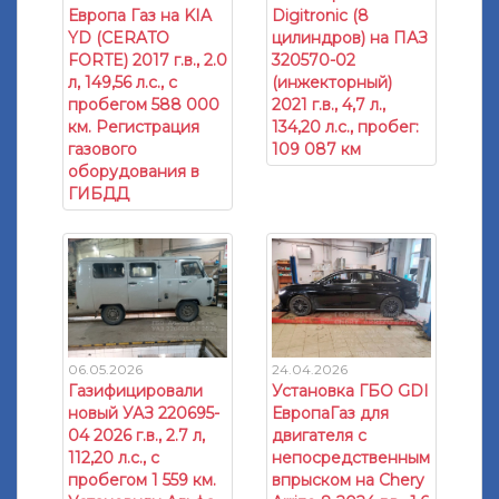
Европа Газ на KIA
Digitronic (8
YD (CERATO
цилиндров) на ПАЗ
FORTE) 2017 г.в., 2.0
320570-02
л, 149,56 л.с., с
(инжекторный)
пробегом 588 000
2021 г.в., 4,7 л.,
км. Регистрация
134,20 л.с., пробег:
газового
109 087 км
оборудования в
ГИБДД
06.05.2026
24.04.2026
Газифицировали
Установка ГБО GDI
новый УАЗ 220695-
ЕвропаГаз для
04 2026 г.в., 2.7 л,
двигателя с
112,20 л.с., с
непосредственным
пробегом 1 559 км.
впрыском на Chery