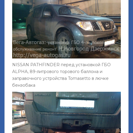
NISSAN PATHFINDER перед установкой ГБО
ALPHA, 89-литрового торового баллона и
заправочного устройства Tomasetto в лючке
бензобака