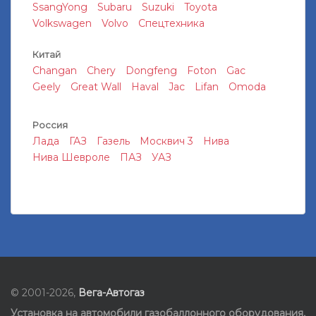
SsangYong
Subaru
Suzuki
Toyota
Volkswagen
Volvo
Спецтехника
Китай
Changan
Chery
Dongfeng
Foton
Gac
Geely
Great Wall
Haval
Jac
Lifan
Omoda
Россия
Лада
ГАЗ
Газель
Москвич 3
Нива
Нива Шевроле
ПАЗ
УАЗ
© 2001-2026,
Вега-Автогаз
Установка на автомобили газобаллонного оборудования
,