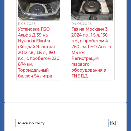
11.03.2026
04.03.2026
Установка ГБО
Газ на Москвич 3
Альфа Д 39 на
2024 г.в., 1.5 л, 136
Hyundai Elantra
л.с., с пробегом 4
(Хендай Элантра)
760 км. ГБО Альфа
2012 г.в., 1.8 л., 150
МS км.
л.с., с пробегом 220
Регистрация
874 км.
газового
Тороидальный
оборудования в
баллон 54 литра
ГИБДД