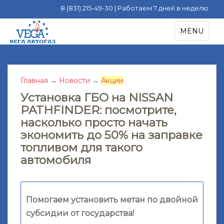
8 (831) 215-49-30 | Работаем 7 дней в неделю
S
TOGGLE NA
MENU
k
i
p
t
Главная
→
Новости
→
Акции
o
m
Установка ГБО на NISSAN
a
PATHFINDER: посмотрите,
i
насколько просто начать
n
экономить до 50% на заправке
c
топливом для такого
o
автомобиля
n
t
e
n
Помогаем установить метан по двойной
t
субсидии от государства!