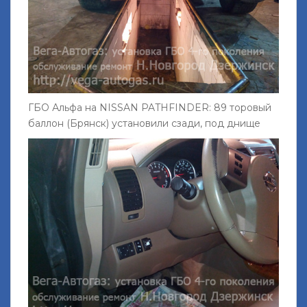
ГБО Альфа на NISSAN PATHFINDER: 89 торовый
баллон (Брянск) установили сзади, под днище