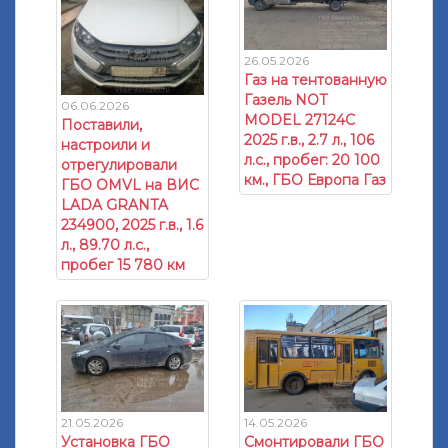
26.05.2026
Газ на тентованную
Газель NOT
06.06.2026
MODEL 27124C
Поставили,
2025 г.в., 2.7 л., 106
настроили и
л.с., пробег: 20 100
отрегулировали
км., ГБО Европа Газ
ГБО OMVL на ВИС
LADA GRANTA
234900, 2025 г.в., 1.6
л., 89.70 л.с.,
пробег 15 780 км
21.05.2026
14.05.2026
Установка ГБО
Смонтировали ГБО