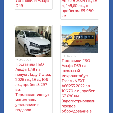
Установили Альфа
Arrizo 8 2024 г.в., 1.6
D49
л., 149,60 л.с., с
пробегом: 59 980
км
10.04.2026
17.04.2026
Поставили ГБО
Поставили ГБО
Альфа D39 на
Альфа Д49 на
школьный
новую Ладу Искра,
микроавтобус
2026 г.в., 1.6 л., 106
Газель NEXT
л.с., пробег: 3 297
A66R33 2022 г.в.
км.
106,70 л.с., пробег:
Термопластиковую
67 696 км.
магистраль
Зарегистрировали
установили в
газовое
подарок
оборудование в