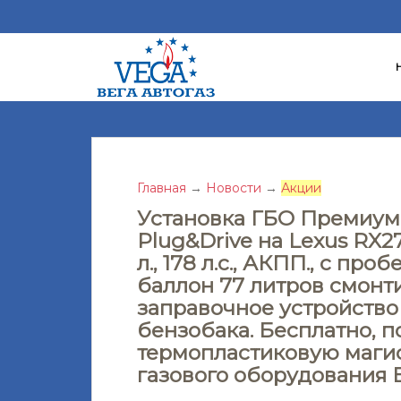
S
k
i
p
t
o
m
a
Главная
→
Новости
→
Акции
i
Установка ГБО Премиум
n
Plug&Drive на Lexus RX270 
c
л., 178 л.с., АКПП., с пр
o
баллон 77 литров смонт
n
заправочное устройство
t
бензобака. Бесплатно, п
e
термопластиковую магис
n
газового оборудования 
t