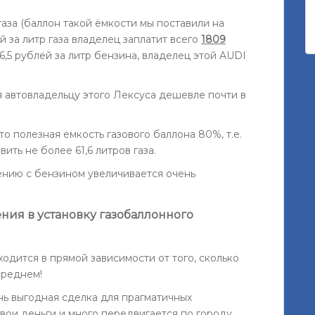
газа (баллон такой ёмкости мы поставили на
й за литр газа владелец заплатит всего
1809
46,5 рублей за литр бензина, владелец этой AUDI
 автовладельцу этого Лексуса дешевле почти в
то полезная емкость газового баллона 80%, т.е.
ить не более 61,6 литров газа.
нению с бензином увеличивается очень
ния в установку газобаллонного
одится в прямой зависимости от того, сколько
среднем!
ень выгодная сделка для прагматичных
 свои деньги и много передвигается по городу,