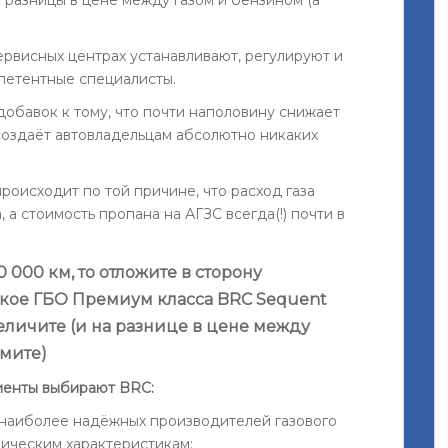
сервисных центрах устанавливают, регулируют и
петентные специалисты.
обавок к тому, что почти наполовину снижает
 создаёт автовладельцам абсолютно никаких
роисходит по той причине, что расход газа
 а стоимость пропана на АГЗС всегда(!) почти в
 000 км, то отложите в сторону
нское ГБО Премиум класса BRC Sequent
величите (и на разнице в цене между
мите)
иенты выбирают BRC:
 наиболее надёжных производителей газового
ническим характеристикам;