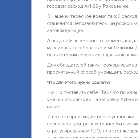
городом расход АИ-95 у Рэкса ниже.
В наше интересное время такой расхо
становится непозволительной роскошь
автовладельцев.
А ведь сейчас именно тот момент, когда
максимально собранным и мобильным. Д
быть готовым сорваться в дальнюю кома
Для обладателей таких прожорливых ав
просчитанный способ уменьшить расход
Что для этого нужно сделать?
Нужно поставить себе ГБО 4-го поколен
уменьшить расходы на заправку АИ-95 (
газом).
И вот что происходит после установки
сервисном центре: как только Вы выезж
отрегулированным ГБО, то в этот же ден
снижаются примерно вполовину, за счёт