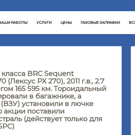
НАШИ РАБОТЫ
УСЛУГИ
ЦЕНЫ
ГАЗОВЫЕ ЗАПРАВКИ
ВС
 класса BRC Sequent
(Лексус РХ 270), 2011 г.в., 2.7
обегом 165 595 км. Тороидальный
ировали в багажнике, а
 (ВЗУ) установили в лючке
о акции поставили
траль (действует только для
БРС)