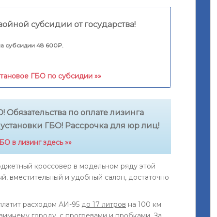
войной субсидии от государства!
а субсидии 48 600₽.
етановое ГБО по субсидии »»
! Обязательства по оплате лизинга
 установки ГБО! Рассрочка для юр лиц!
О в лизинг здесь »»
юджетный кроссовер в модельном ряду этой
й, вместительный и удобный салон, достаточно
 платит расходом АИ-95
до 17 литров
на 100 км
зимнему городу, с прогревами и пробками. За