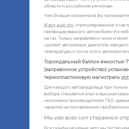
области и российским регионам.
Чем больше километров Вы проезжаете,
И вот ещё что
: отрегулированное и нас
газифицированного автомобиля что-либ
на газ. Только заправляйся газом и име
сделает автоматика: двигатель заводит
температуры и после этого автоматичес
Тороидальный баллон ёмкостью 77
(заправочное устройство) установи
термопластиковую магистраль
ус
Для каждого автовладельца при поиск
выбора становятся опыт и высокая квал
нескольких производителей ГБО, дальн
гарантия на поставленное газобаллонн
Мы изо всех сил стараемся оп
Все газифицируемые авто мы тестируем