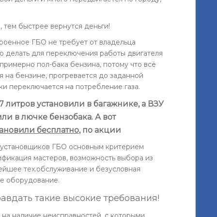
 тем быстрее вернутся деньги!
троенное ГБО не требует от владельца
о делать для переключения работы двигателя
й примерно пол-бака бензина, потому что всё
ся на бензине, прогревается до заданной
ки переключается на потребление газа.
 литров установили в багажнике, а ВЗУ
ли в лючке бензобака. А вот
тановили бесплатно
, по акции
е установщиков ГБО основным критерием
ификация мастеров, возможность выбора из
ейшее тех.обслуживание и безусловная
ое оборудование.
равдать такие высокие требования!
 на наличие неисправностей, с которыми