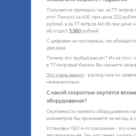
Получается примерно так: за 77 литров 
этот Лексус) на АЗС при цене 23,5 рубле
рублей, а за 77 литров АИ-95 при цене 
A6 отдаст
3 580
рублей.
C цифрами не поспоришь: газ обойдётся
два раза.
Почему это грубый расчёт? Из-за того, ч
в 77-литровый баллон Вы сможете заправ
Это очень важно!
- расход газа по срав
незначительно.
С какой скоростью окупятся вложе
оборудования?
Окупаемость газового оборудования нах
километров Вы проезжаете за месяц, в 
Установка ГБО 4-го поколения - это оч
автовладельцев. Тех, кто умеет считать