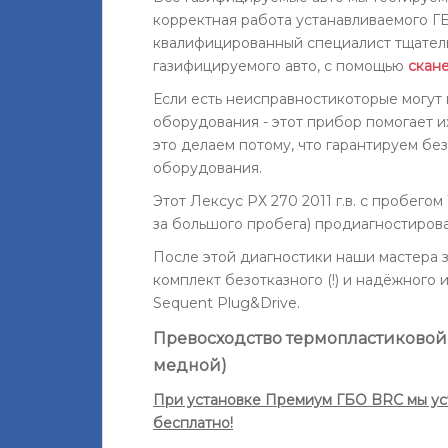
корректная работа устанавливаемого Г
квалифицированный специалист тщател
газифицируемого авто, с помощью
скане
Если есть неисправностикоторые могут
оборудования - этот прибор помогает и
это делаем потому, что гарантируем бе
оборудования.
Этот Лексус РХ 270 2011 г.в. с пробегом
за большого пробега) продиагностирова
После этой диагностики наши мастера з
комплект безотказного (!) и надёжного
Sequent Plug&Drive.
Превосходство термопластиковой 
медной)
При установке Премиум ГБО BRC мы ус
бесплатно!