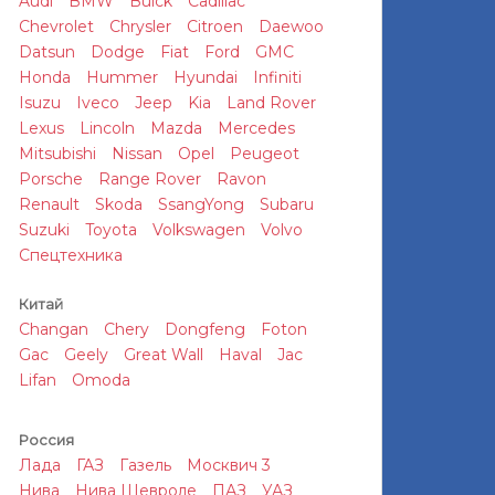
Audi
BMW
Buick
Cadillac
Chevrolet
Chrysler
Citroen
Daewoo
Datsun
Dodge
Fiat
Ford
GMC
Honda
Hummer
Hyundai
Infiniti
Isuzu
Iveco
Jeep
Kia
Land Rover
Lexus
Lincoln
Mazda
Mercedes
Mitsubishi
Nissan
Opel
Peugeot
Porsche
Range Rover
Ravon
Renault
Skoda
SsangYong
Subaru
Suzuki
Toyota
Volkswagen
Volvo
Спецтехника
Китай
Changan
Chery
Dongfeng
Foton
Gac
Geely
Great Wall
Haval
Jac
Lifan
Omoda
Россия
Лада
ГАЗ
Газель
Москвич 3
Нива
Нива Шевроле
ПАЗ
УАЗ