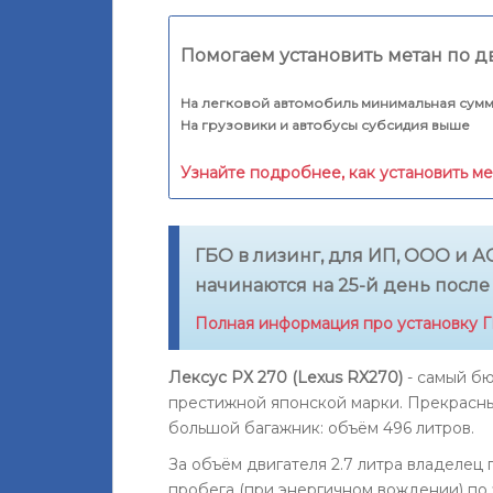
Помогаем установить метан по д
На легковой автомобиль минимальная сумм
На грузовики и автобусы субсидия выше
Узнайте подробнее, как установить м
ГБО в лизинг, для ИП, ООО и АО
начинаются на 25-й день после
Полная информация про установку ГБ
Лексус РХ 270 (Lexus RX270)
- самый б
престижной японской марки. Прекрасны
большой багажник: объём 496 литров.
За объём двигателя 2.7 литра владелец
пробега (при энергичном вождении) по 