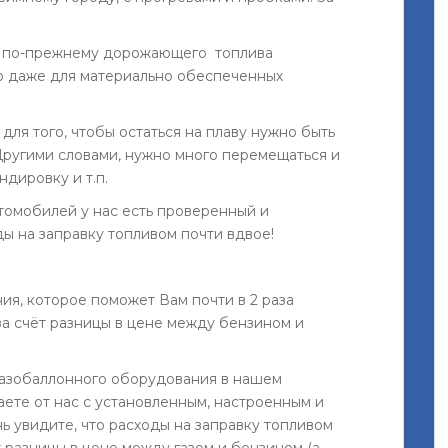
д по-прежнему дорожающего топлива
ю даже для материально обеспеченных
 для того, чтобы остаться на плаву нужно быть
ругими словами, нужно много перемещаться и
ндировку и т.п.
томобилей у нас есть проверенный и
ы на заправку топливом почти вдвое!
ия, которое поможет Вам почти в 2 раза
за счёт разницы в цене между бензином и
 газобаллонного оборудования в нашем
аете от нас с установленным, настроенным и
ь увидите, что расходы на заправку топливом
 разницы в цене между газом и бензином (а