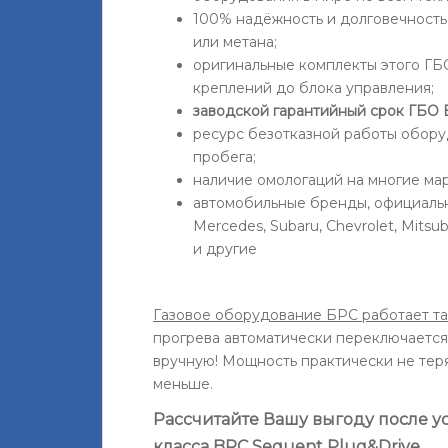
100% надёжность и долговечность,
или метана;
оригинальные комплекты этого ГБ
креплений до блока управления;
заводской гарантийный срок ГБО B
ресурс безотказной работы обору
пробега;
наличие омологаций на многие ма
автомобильные бренды, официаль
Mercedes, Subaru, Chevrolet, Mitsubi
и другие
Газовое оборудование БРС работает та
прогрева автоматически переключается 
вручную! Мощность практически не теря
меньше.
Рассчитайте Вашу выгоду после у
класса BRC Sequent Plug&Drive