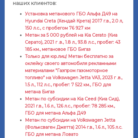
наших клиентов:
Установка метанового ГБО Альфа Д49 на
Hyundai Creta (Хендай Крета) 2017 г.в., 2.0 л,
150 л.с., с пробегом 76 927 км
Метан за 5 000 рублей на Kia Cerato (Киа
Серато), 2021 г .в., 1.8 л., 93.8 л.с., пробег: 43
185 км., метановое ГБО Бигаз
Только для юр.лиц! Метан бесплатно за
оклейку своего автомобиля рекламными
материалами "Газпром газомоторное
топливо" на Volkswagen Jetta VA3, 2023 г .в.,
1.5 л., 112 л.с., пробег: 7 522 км., ГБО для
метана Бигаз
Метан по субсидии на Kia Ceed (Киа Сид),
2021 г.в., 1.6 л., 126 л.с., пробег: 78 285 км.,
ГБО для метана Альфа Д49
Метан по субсидии на Volkswagen Jetta
(Фольксваген Джетта) 2014 г.в., 1.6 л., 105 л.с.
ГБО для метана Ловато