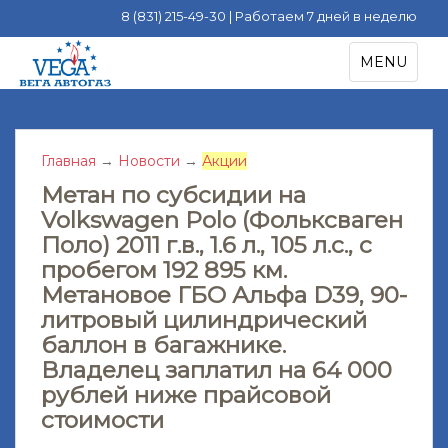
8 (831) 215-49-30 | Работаем 7 дней в неделю
S
TOGGLE NA
MENU
k
i
p
t
Главная
→
Новости
→
Акции
o
m
Метан по субсидии на
a
Volkswagen Polo (Фольксваген
i
Поло) 2011 г.в., 1.6 л., 105 л.с., с
n
пробегом 192 895 км.
c
Метановое ГБО Альфа D39, 90-
o
литровый цилиндрический
n
баллон в багажнике.
t
Владелец заплатил на 64 000
e
рублей ниже прайсовой
n
t
стоимости