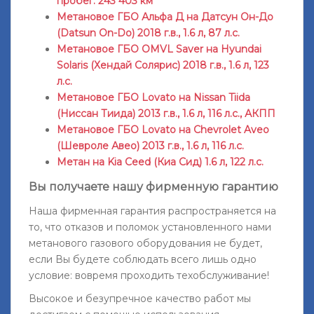
пробег: 243 403 км
Метановое ГБО Альфа Д на Датсун Он-До
(Datsun On-Do) 2018 г.в., 1.6 л, 87 л.с.
Метановое ГБО OMVL Saver на Hyundai
Solaris (Хендай Солярис) 2018 г.в., 1.6 л, 123
л.с.
Метановое ГБО Lovato на Nissan Tiida
(Ниссан Тиида) 2013 г.в., 1.6 л, 116 л.с., АКПП
Метановое ГБО Lovato на Chevrolet Aveo
(Шевроле Авео) 2013 г.в., 1.6 л, 116 л.с.
Метан на Kia Ceed (Киа Сид) 1.6 л, 122 л.с.
Вы получаете нашу фирменную гарантию
Наша фирменная гарантия распространяется на
то, что отказов и поломок установленного нами
метанового газового оборудования не будет,
если Вы будете соблюдать всего лишь одно
условие: вовремя проходить техобслуживание!
Высокое и безупречное качество работ мы