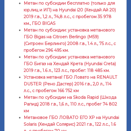
Метан по субсидии бесплатно (только для
юр.лиц и ИП) на Hyundai i20 (Хендай Ай 20)
2019 г.в., 1,2 л., 74,8 л.с., с пробегом 35 978
км., ГБО BIGAS
Метан по субсидии: установка метанового
ГБО Bigas на Citroen Berlingo (M59)
(Ситроен Берлинго) 2008 г.в., 1.4 л., 75 л.с., с
пробегом 296 495 км.
Метан по субсидии: установка метанового
ГБО Бигаз на Хендай Крета (Hyundai Creta)
2019 г.в., 1.6 л., 123 л.с., пробег: 118 485 км.
Установка метана! ГБО Ловато на RENAULT
DUSTER (Рено Дастер) 2016 г.в., 2,0 л., 114
л.с., с пробегом 166 752 км
Метан по субсидии на Skoda Rapid (Шкода
Рапид) 2018 г.в., 1,6 л., 110 л.с., пробег 74 802
км
Метановое ГБО ЛОВАТО ЕГО ХР на Hyundai
Solaris (Хендай Солярис) 2021 г.в., 122 л.с., 1.6