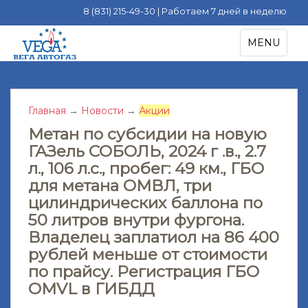
8 (831) 215-49-30 | Работаем 7 дней в неделю
S
TOGGLE NA
MENU
k
i
p
t
Главная
→
Новости
→
Акции
o
m
Метан по субсидии на новую
a
ГАЗель СОБОЛЬ, 2024 г .в., 2.7
i
л., 106 л.с., пробег: 49 км., ГБО
n
для метана ОМВЛ, три
c
цилиндрических баллона по
o
50 литров внутри фургона.
n
Владелец заплатиол на 86 400
t
рублей меньше от стоимости
e
по прайсу. Регистрация ГБО
n
t
OMVL в ГИБДД