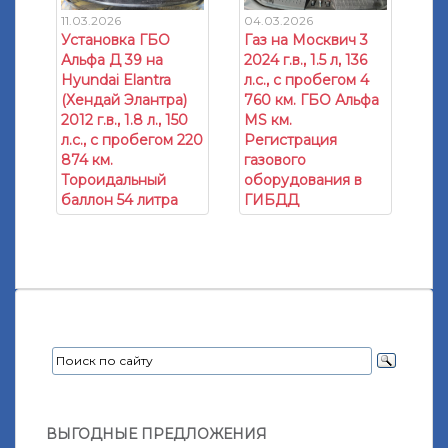
11.03.2026
04.03.2026
Установка ГБО
Газ на Москвич 3
Альфа Д 39 на
2024 г.в., 1.5 л, 136
Hyundai Elantra
л.с., с пробегом 4
(Хендай Элантра)
760 км. ГБО Альфа
2012 г.в., 1.8 л., 150
МS км.
л.с., с пробегом 220
Регистрация
874 км.
газового
Тороидальный
оборудования в
баллон 54 литра
ГИБДД
ВЫГОДНЫЕ ПРЕДЛОЖЕНИЯ