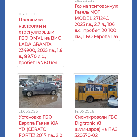
26.05.2026
Газ на тентованную
Газель NOT
06.06.2026
MODEL 27124C
Поставили,
2025 г.в., 2.7 л., 106
настроили и
л.с., пробег: 20 100
отрегулировали
км., ГБО Европа Газ
ГБО OMVL на ВИС
LADA GRANTA
234900, 2025 г.в., 1.6
л., 89.70 л.с.,
пробег 15 780 км
21.05.2026
14.05.2026
Установка ГБО
Смонтировали ГБО
Европа Газ на KIA
Digitronic (8
YD (CERATO
цилиндров) на ПАЗ
FORTE) 2017 г.в., 2.0
320570-02