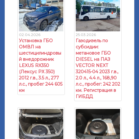
02.04.2026
25.03.2026
Установка ГБО
Газодизель по
ОМВЛ на
субсидии:
шестицилиндровы
метановое ГБО
й внедорожник
DIESEL на ПАЗ
LEXUS RX350
VECTOR NEXT
(Лексус РХ 350)
320415-04 2023 г.в.,
2012 г.в., 3.5 л., 277
2.0 л., 4.4 л., 168,90
л.с., пробег 244 605
л.с., пробег: 242 202
км
км. Регистрация в
ГИБДД