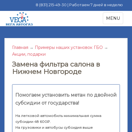
8 (831) 215-49-30 | Работаем 7 дней в неделю
S
TOGGLE NA
MENU
k
i
p
t
Главная
→
Примеры наших установок ГБО
→
o
Акции, подарки
m
a
Замена фильтра салона в
i
Нижнем Новгороде
n
c
o
Помогаем установить метан по двойной
n
t
субсидии от государства!
e
n
На легковой автомобиль минимальная сумма
субсидии 48 600₽.
t
На грузовики и автобусы субсидия выше