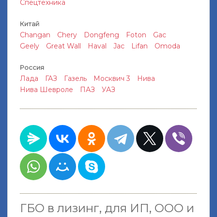
Спецтехника
Китай
Changan
Chery
Dongfeng
Foton
Gac
Geely
Great Wall
Haval
Jac
Lifan
Omoda
Россия
Лада
ГАЗ
Газель
Москвич 3
Нива
Нива Шевроле
ПАЗ
УАЗ
ГБО в лизинг, для ИП, ООО и