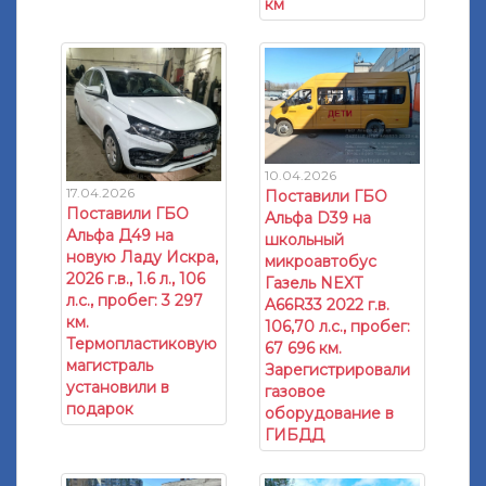
км
10.04.2026
17.04.2026
Поставили ГБО
Поставили ГБО
Альфа D39 на
Альфа Д49 на
школьный
новую Ладу Искра,
микроавтобус
2026 г.в., 1.6 л., 106
Газель NEXT
л.с., пробег: 3 297
A66R33 2022 г.в.
км.
106,70 л.с., пробег:
Термопластиковую
67 696 км.
магистраль
Зарегистрировали
установили в
газовое
подарок
оборудование в
ГИБДД