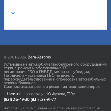
© 2001-2026,
Вега-Автогаз
Установка на автомобили газобаллонного оборудования
,
сервис, ремонт и обслуживание ГБО
,
регистрация ГБО в ГИБДД
,
метан по субсидии
,
Газодизель – установка ГБО на дизель
,
переосвидетельствование и опрессовка автомобильных
газовых баллонов
,
Диагностика, заправка и ремонт автокондиционеров
г. Нижний Новгород ул. Ю.Фучика, 130А
(831) 215-49-30 (831) 256-91-77
Информация, размещенная на настоящем интернет-сайте, не