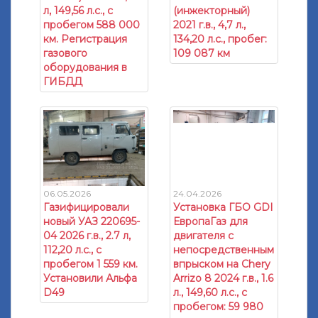
л, 149,56 л.с., с
(инжекторный)
пробегом 588 000
2021 г.в., 4,7 л.,
км. Регистрация
134,20 л.с., пробег:
газового
109 087 км
оборудования в
ГИБДД
06.05.2026
24.04.2026
Газифицировали
Установка ГБО GDI
новый УАЗ 220695-
ЕвропаГаз для
04 2026 г.в., 2.7 л,
двигателя с
112,20 л.с., с
непосредственным
пробегом 1 559 км.
впрыском на Chery
Установили Альфа
Arrizo 8 2024 г.в., 1.6
D49
л., 149,60 л.с., с
пробегом: 59 980